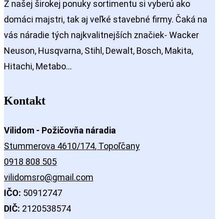
Z našej širokej ponuky sortimentu si vyberú ako
domáci majstri, tak aj veľké stavebné firmy. Čaká na
vás náradie tých najkvalitnejších značiek- Wacker
Neuson, Husqvarna, Stihl, Dewalt, Bosch, Makita,
Hitachi, Metabo…
Kontakt
Vilidom - Požičovňa náradia
Stummerova 4610/174
, Topoľčany
0918 808 505
vilidomsro@gmail.com
IČO:
50912747
DIČ:
2120538574