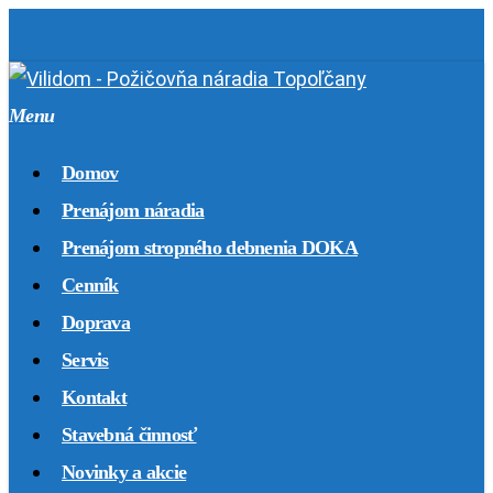
Skip
to
main
Menu
content
Domov
Prenájom náradia
Prenájom stropného debnenia DOKA
Cenník
Doprava
Servis
Kontakt
Stavebná činnosť
Novinky a akcie