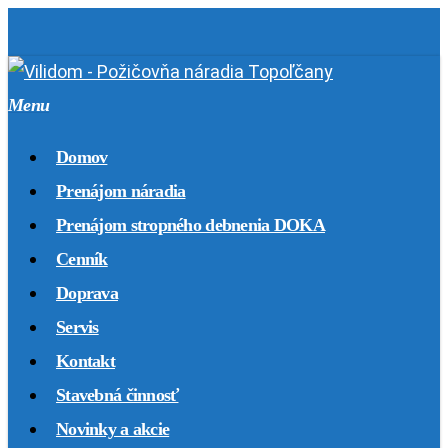
Skip
to
main
Menu
content
Domov
Prenájom náradia
Prenájom stropného debnenia DOKA
Cenník
Doprava
Servis
Kontakt
Stavebná činnosť
Novinky a akcie