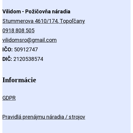
Vilidom - Požičovňa náradia
Stummerova 4610/174
, Topoľčany
0918 808 505
vilidomsro@gmail.com
IČO:
50912747
DIČ:
2120538574
Informácie
GDPR
Pravidlá prenájmu náradia / strojov