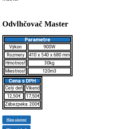
Odvlhčovač Master
Parametre
Výkon
900W
Rozmery
410 x 540 x 680 mm
Hmotnosť
30kg
Miestnosť
120m3
Cena s DPH
Celý deň
Víkend
12,50€
17,50€
Zábezpeka: 200€
Mám záujem!