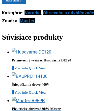
Máte otázku?
Kategórie:
Náradie
,
Ohrievače a odvhlčovače
Značka:
Master
Súvisiace produkty
Priemyselný vysávač Husqvarna DE120
Viac info
Quick View
Štiepačka na drevo 400V
Viac info
Quick View
Elektrický ohrievač 9kW Master