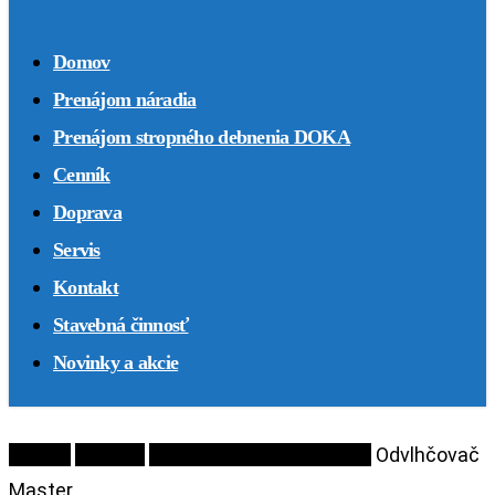
Domov
Prenájom náradia
Prenájom stropného debnenia DOKA
Cenník
Doprava
Servis
Kontakt
Stavebná činnosť
Novinky a akcie
Domov
Náradie
Ohrievače a odvhlčovače
Odvlhčovač
Master