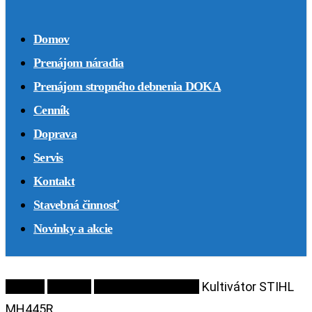
Domov
Prenájom náradia
Prenájom stropného debnenia DOKA
Cenník
Doprava
Servis
Kontakt
Stavebná činnosť
Novinky a akcie
Domov
Náradie
Záhradná technika
Kultivátor STIHL
MH445R