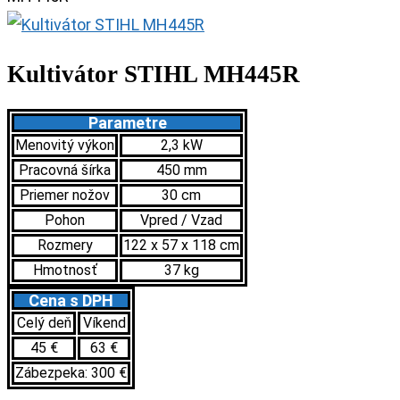
Kultivátor STIHL MH445R
Parametre
Menovitý výkon
2,3 kW
Pracovná šírka
450 mm
Priemer nožov
30 cm
Pohon
Vpred / Vzad
Rozmery
122 x 57 x 118 cm
Hmotnosť
37 kg
Cena s DPH
Celý deň
Víkend
45 €
63 €
Zábezpeka: 300 €