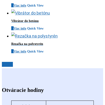
Viac info
Quick View
Vibrátor do betónu
Viac info
Quick View
Rezačka na polystyrén
Viac info
Quick View
Share
Share
Otváracie hodiny