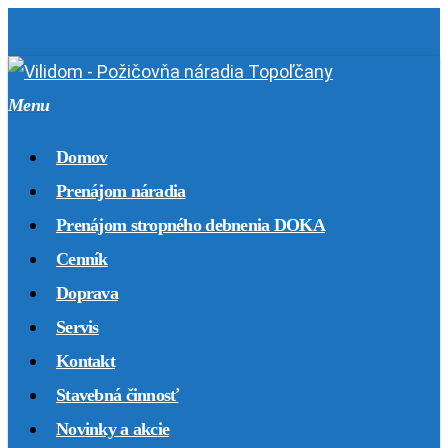
Skip
to
main
Menu
content
Domov
Prenájom náradia
Prenájom stropného debnenia DOKA
Cenník
Doprava
Servis
Kontakt
Stavebná činnosť
Novinky a akcie