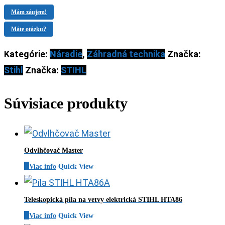
Mám záujem!
Máte otázku?
Kategórie:
Náradie
,
Záhradná technika
Značka:
Stihl
Značka:
STIHL
Súvisiace produkty
Odvlhčovač Master
Viac info
Quick View
Teleskopická píla na vetvy elektrická STIHL HTA86
Viac info
Quick View