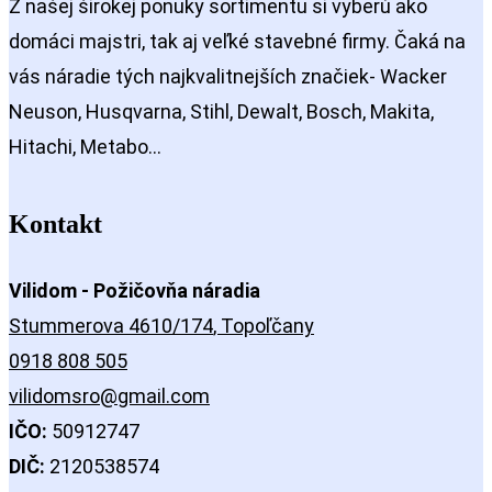
Z našej širokej ponuky sortimentu si vyberú ako
domáci majstri, tak aj veľké stavebné firmy. Čaká na
vás náradie tých najkvalitnejších značiek- Wacker
Neuson, Husqvarna, Stihl, Dewalt, Bosch, Makita,
Hitachi, Metabo…
Kontakt
Vilidom - Požičovňa náradia
Stummerova 4610/174
, Topoľčany
0918 808 505
vilidomsro@gmail.com
IČO:
50912747
DIČ:
2120538574