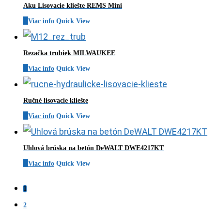
Aku Lisovacie kliešte REMS Mini
Viac info
Quick View
Rezačka trubiek MILWAUKEE
Viac info
Quick View
Ručné lisovacie kliešte
Viac info
Quick View
Uhlová brúska na betón DeWALT DWE4217KT
Viac info
Quick View
1
2