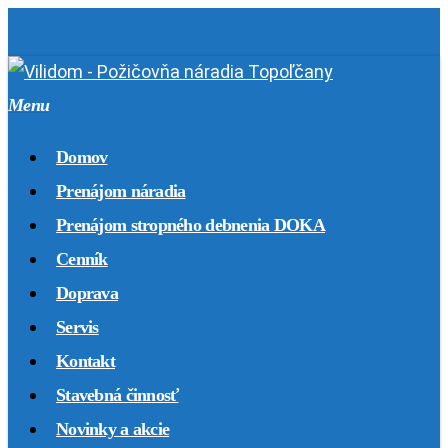
Skip
to
main
Menu
content
Domov
Prenájom náradia
Prenájom stropného debnenia DOKA
Cenník
Doprava
Servis
Kontakt
Stavebná činnosť
Novinky a akcie